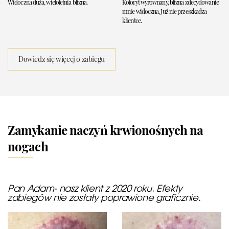
Widoczna duża, wieloletnia blizna.
Koloryt wyrównany, blizna zdecydowanie
mnie widoczna. Już nie przeszkadza
klientce.
Dowiedz się więcej o zabiegu
Zamykanie naczyń krwionośnych na
nogach
Pan Adam- nasz klient z 2020 roku. Efekty
zabiegów nie zostały poprawione graficznie.