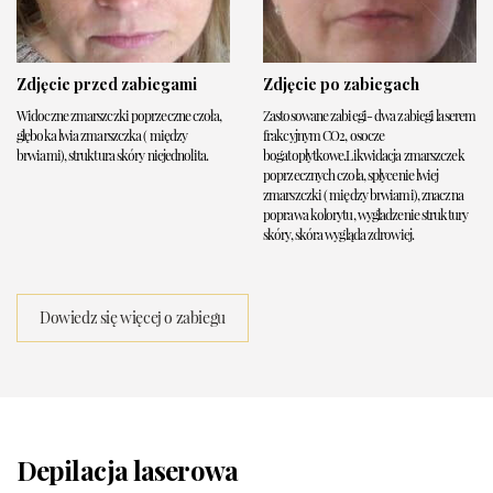
Zdjęcie przed zabiegami
Zdjęcie po zabiegach
Widoczne zmarszczki poprzeczne czoła,
Zastosowane zabiegi- dwa zabiegi laserem
głęboka lwia zmarszczka ( między
frakcyjnym CO2, osocze
brwiami), struktura skóry niejednolita.
bogatopłytkowe.Likwidacja zmarszczek
poprzecznych czoła, spłycenie lwiej
zmarszczki ( między brwiami), znaczna
poprawa kolorytu, wygładzenie struktury
skóry, skóra wygląda zdrowiej.
Dowiedz się więcej o zabiegu
Depilacja laserowa