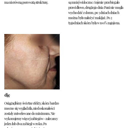
ma nierówną porowatą strukturę.
są mniej widoczne. Gojenie przebiegało
prawidłowo, drugiego dnia Pani nie mogła
wychodzić z domu, po 3 dniach dniach
można było nałożyć makijaż. Po 2
tygodniach skóra była w 100% zagojona.
dję
Osiągnęliśmy świetne efekty, skóra bardzo
mocno się wygładziła, niedoskonałości
zostały zniwelowane do minimum. Nie
wykonujemy więcej zabiegów- zalecamy
jeden lub dwa zabiegi w roku. Po