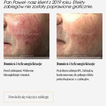
Pan Paweł- nasz klient z 2019 roku. Efekty
zabiegów nie zostały poprawione graficznie.
Rumień i teleangiektazje
Rumień i teleangiektazje
Przed zabiegami. Widoczne
Po jednym zabiegu IPL. Zabiegi są
teleangiektazje i rumień.
kontynuowane, do pełnego efektu
potrzeba jeszcze 1-2 zabiegów.
Dowiedz się więcej o zabiegu