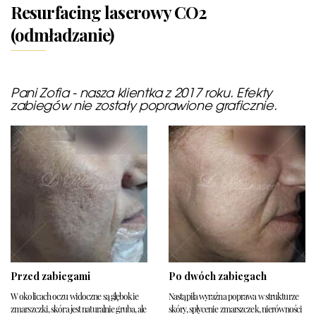
Resurfacing laserowy CO2
(odmładzanie)
Pani Zofia - nasza klientka z 2017 roku. Efekty
zabiegów nie zostały poprawione graficznie.
Przed zabiegami
Po dwóch zabiegach
W okolicach oczu widoczne są głębokie
Nastąpiła wyraźna poprawa w strukturze
zmarszczki, skóra jest naturalnie gruba, ale
skóry, spłycenie zmarszczek, nierówności