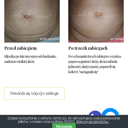
Przed zabiegiem
Po trzech zabiegach
Klientka po intensywnym odchudzaniu,
Po wykonaniu trzech zabiegów wyraźna
nadmiar wiotkiej skóry
poprawa gęstości skóry, skóra nabrała
jędrności, elastyczności, poprawił się
koloryt, "naciągnęła się"
Dowiedz się więcej o zabiegu
Dalsze korzystanie z witryny oznacza, że akceptujesz wykorzystywanie
plików cookies oraz politykę RODO.
Więcej szczegółów
.
Lapelle Laser 2026. Wszelkie prawa zastrzeżone
Akceptuję