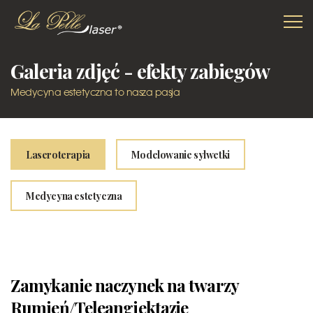
Galeria zdjęć - efekty zabiegów
Medycyna estetyczna to nasza pasja
Laseroterapia
Modelowanie sylwetki
Medycyna estetyczna
Zamykanie naczynek na twarzy
Rumień/Teleangiektazje