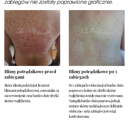
zabiegów nie zostały poprawione graficznie.
Blizny potrądzikowe przed
Blizny potrądzikowe po 5
zabiegami
zabiegach
Skóra Klienta pokryta jest licznymi
Po 5 zabiegach widoczna jest bardzo duża
bliznami potrądzikowymi, zauważalne są
poprawa w kolorycie, ubytki skórne
zaczerwienienie oraz bardzo duże ubytki
(wgłębienia) zostały znacznie wyrównane.
skórne (wgłębienia).
Nastąpiła bardzo duża poprawa, jednak
zmiany skórne nadal są jeszcze delikatnie
widoczne- seria zabiegów jest wciąż
kontynuowana.